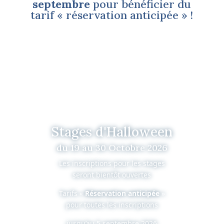
septembre
pour bénéficier du
tarif « réservation anticipée » !
Stages d'Halloween
du 19 au 30 Octobre 2026
Les inscriptions pour les stages
seront bientôt ouvertes
Tarifs «
Réservation anticipée
»
pour toutes les inscriptions
jusqu’au 5 septembre 2026