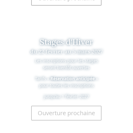
Stages d'Hiver
du 22 février au 5 mars 2027
Les inscriptions pour les stages
seront bientôt ouvertes
Tarifs «
Réservation anticipée
»
pour toutes les inscriptions
jusqu’au 1 février 2027
Ouverture prochaine