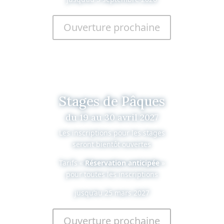
Ouverture prochaine
Stages de Pâques
du 19 au 30 avril 2027
Les inscriptions pour les stages
seront bientôt ouvertes
Tarifs «
Réservation anticipée
»
pour toutes les inscriptions
jusqu’au 25 mars 2027
Ouverture prochaine