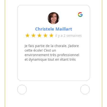
Christele Maillart
s
il y a 2 semaines
Je fais partie de la chorale. J’adore
cette école! C’est un
environnement très professionnel
et dynamique tout en étant très
convivial.