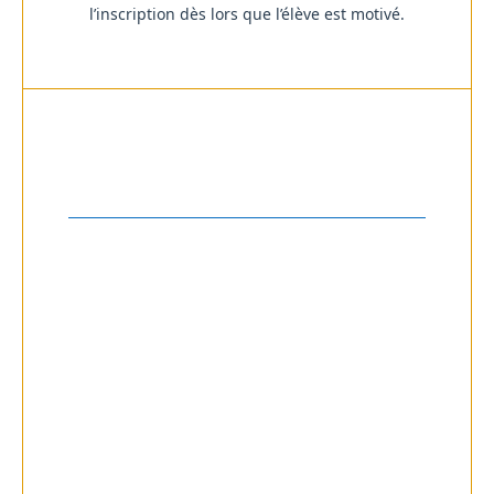
l’inscription dès lors que l’élève est motivé.
Tarifs
Cours particuliers
90 € / mois
Cours particuliers d’une demi-heure
par semaine (hors vacances