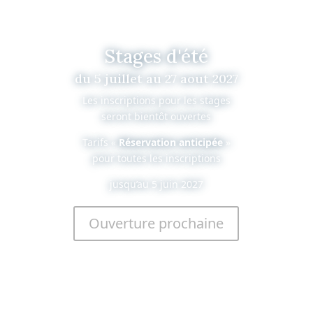
Stages d'été
du 5 juillet au 27 aout 2027
Les inscriptions pour les stages
seront bientôt ouvertes
Tarifs «
Réservation anticipée
»
pour toutes les inscriptions
jusqu’au 5 juin 2027
Ouverture prochaine